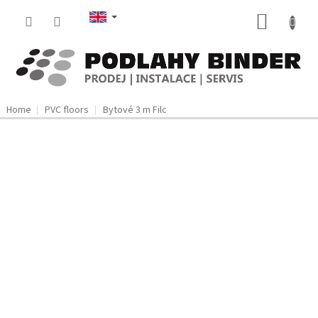
Skip
SHOPP
to
content
CART
Home
PVC floors
Bytové 3 m Filc