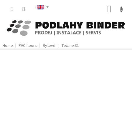
Skip
SHOPP
to
content
CART
Home
PVC floors
Bytové
Texline 31