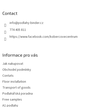
o
o
t
Contact
e
info
@
podlahy-binder.cz
r
774 405 811
https://www.facebook.com/kobercovecentrum
Informace pro vás
Jak nakupovat
Obchodní podmínky
Contats
Floor installation
Transport of goods
Podlahářská poradna
Free samples
A1 podlahy