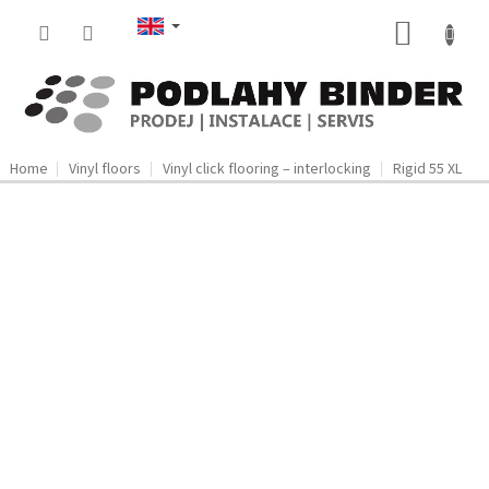
Skip
SHOPP
to
content
CART
Home
Vinyl floors
Vinyl click flooring – interlocking
Rigid 55 XL