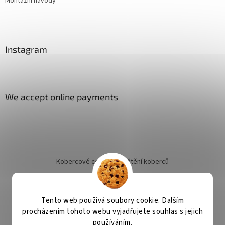
Montážní návody
Instagram
We accept online payments
Kobercové centrum
Čištění koberců
Jak objednat instalaci
Tento web používá soubory cookie. Dalším
procházením tohoto webu vyjadřujete souhlas s jejich
používáním.