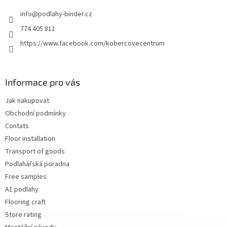
e
info
@
podlahy-binder.cz
r
774 405 811
https://www.facebook.com/kobercovecentrum
Informace pro vás
Jak nakupovat
Obchodní podmínky
Contats
Floor installation
Transport of goods
Podlahářská poradna
Free samples
A1 podlahy
Flooring craft
Store rating