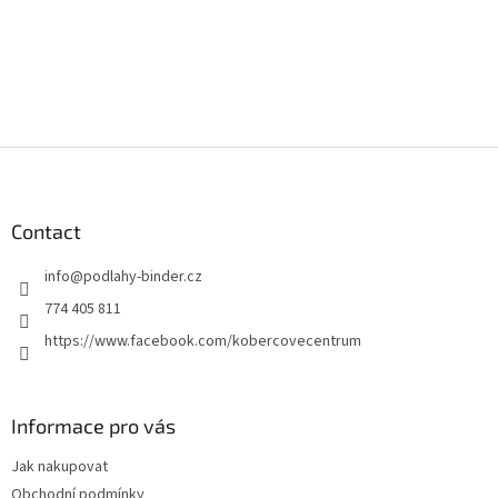
F
o
o
t
Contact
e
info
@
podlahy-binder.cz
r
774 405 811
https://www.facebook.com/kobercovecentrum
Informace pro vás
Jak nakupovat
Obchodní podmínky