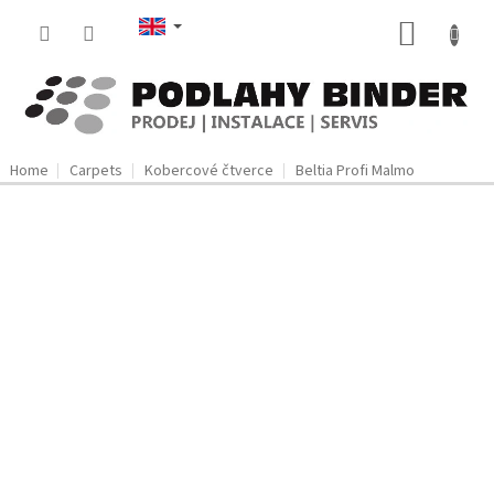
Skip
SHOPP
to
content
CART
Home
Carpets
Kobercové čtverce
Beltia Profi Malmo