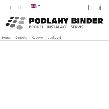
Skip
SHOPP
to
content
CART
Home
Carpets
Kusové
Venkovní