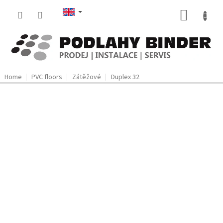
Skip
SHOPP
to
content
CART
Home
PVC floors
Zátěžové
Duplex 32