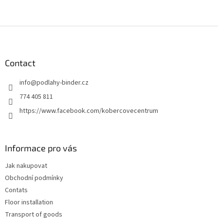
F
o
o
t
Contact
e
info
@
podlahy-binder.cz
r
774 405 811
https://www.facebook.com/kobercovecentrum
Informace pro vás
Jak nakupovat
Obchodní podmínky
Contats
Floor installation
Transport of goods