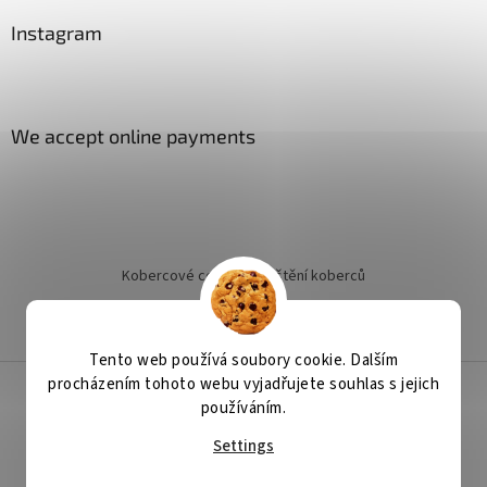
Instagram
We accept online payments
Kobercové centrum
Čištění koberců
Jak objednat instalaci
Tento web používá soubory cookie. Dalším
procházením tohoto webu vyjadřujete souhlas s jejich
používáním.
Created by Shoptet
Settings
Copyright 2026
Floors Binder
. All rights reserved.
Edit cookie