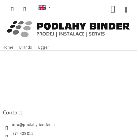
Skip
SHOPP
to
content
CART
Home
Brands
Egger
F
o
o
t
Contact
e
info
@
podlahy-binder.cz
r
774 405 811