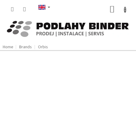
Skip
SHOPP
to
content
CART
Home
Brands
Orbis