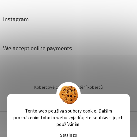
Instagram
We accept online payments
Kobercové centrum
Čištění koberců
Jak objednat instalaci
Tento web používá soubory cookie. Dalším
procházením tohoto webu vyjadřujete souhlas s jejich
používáním.
Created by Shoptet
Settings