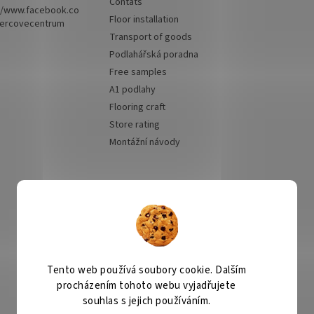
Contats
//www.facebook.co
Floor installation
ercovecentrum
Transport of goods
Podlahářská poradna
Free samples
A1 podlahy
Flooring craft
Store rating
Montážní návody
We accept online
payments
Tento web používá soubory cookie. Dalším
procházením tohoto webu vyjadřujete
Kobercové centrum
Čištění koberců
souhlas s jejich používáním.