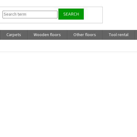
SEARCH
Carpets
Wooden floors
Other floors
Tool rental