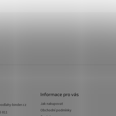
Informace pro vás
Jak nakupovat
podlahy-binder.cz
Obchodní podmínky
5 811