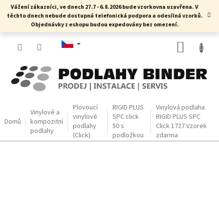
Přejít
Vážení zákazníci, ve dnech 27.7 - 6.8.2026 bude vzorkovna uzavřena. V
na
těchto dnech nebude dostupná telefonická podpora a odesílná vzorků.
obsah
Objednávky z eshopu budou expedovány bez omezení.
NÁKUP
KOŠÍK
Plovoucí
RIGID PLUS
Vinylová podlaha
Vinylové a
vinylové
SPC click
RIGID PLUS SPC
Domů
kompozitní
podlahy
50 s
Click 1727
Vzorek
podlahy
(Click)
podložkou
zdarma