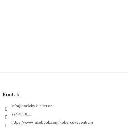
Z
á
p
a
Kontakt
t
info
@
podlahy-binder.cz
í
774 405 811
https://www.facebook.com/kobercovecentrum