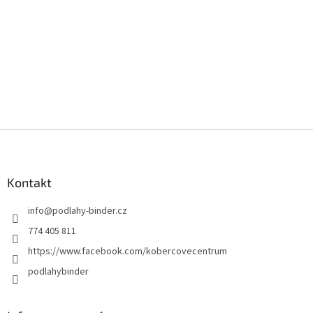
Z
á
p
a
Kontakt
t
info
@
podlahy-binder.cz
í
774 405 811
https://www.facebook.com/kobercovecentrum
podlahybinder