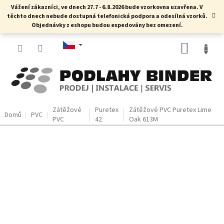
Přejít
Vážení zákazníci, ve dnech 27.7 - 6.8.2026 bude vzorkovna uzavřena. V
na
těchto dnech nebude dostupná telefonická podpora a odesílná vzorků.
obsah
Objednávky z eshopu budou expedovány bez omezení.
NÁKUP
KOŠÍK
Zátěžové
Puretex
Zátěžové PVC Puretex Lime
Domů
PVC
PVC
42
Oak 613M