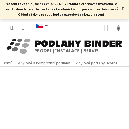
Přejít
Vážení zákazníci, ve dnech 27.7 - 6.8.2026 bude vzorkovna uzavřena. V
na
těchto dnech nebude dostupná telefonická podpora a odesílná vzorků.
obsah
Objednávky z eshopu budou expedovány bez omezení.
NÁKUP
KOŠÍK
Domů
Vinylové a kompozitní podlahy
Vinylové podlahy lepené