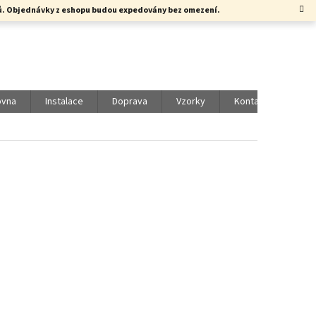
rků. Objednávky z eshopu budou expedovány bez omezení.
ovna
Instalace
Doprava
Vzorky
Kontakty
Vol