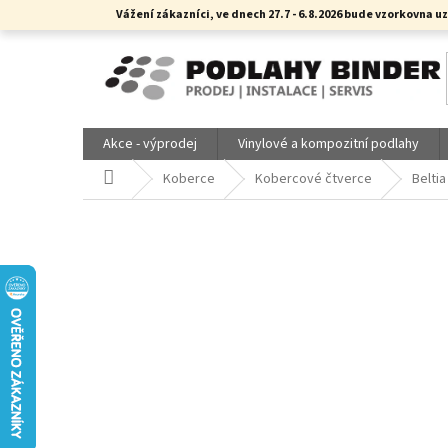
Přejít
Vážení zákazníci, ve dnech 27.7 - 6.8.2026 bude vzorkovn
na
obsah
Akce - výprodej
Vinylové a kompozitní podlahy
Domů
Koberce
Kobercové čtverce
Beltia