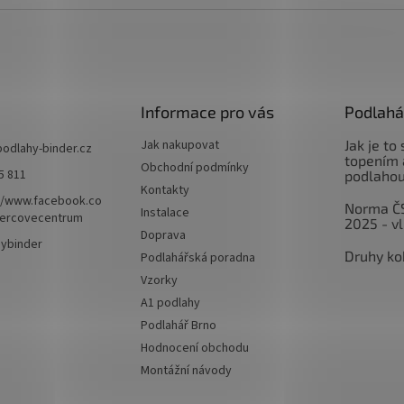
Informace pro vás
Podlahá
Jak nakupovat
Jak je to
podlahy-binder.cz
topením 
Obchodní podmínky
5 811
podlaho
Kontakty
//www.facebook.co
Norma Č
Instalace
ercovecentrum
2025 - v
Doprava
hybinder
Druhy ko
Podlahářská poradna
Vzorky
A1 podlahy
Podlahář Brno
Hodnocení obchodu
Montážní návody