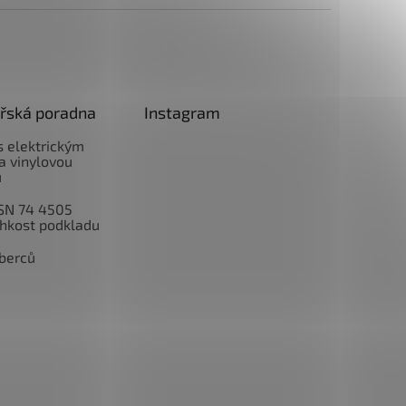
řská poradna
Instagram
 s elektrickým
a vinylovou
u
SN 74 4505
lhkost podkladu
berců