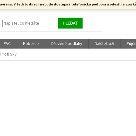
a uzavřena. V těchto dnech nebude dostupná telefonická podpora a odesílná vzo
HLEDAT
PVC
Koberce
Dřevěné podlahy
Další zboží
Půjč
 Profi Sky