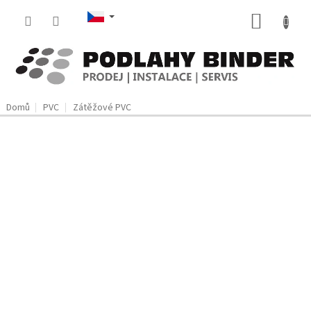
Přejít
NÁKUP
na
obsah
KOŠÍK
Domů
PVC
Zátěžové PVC