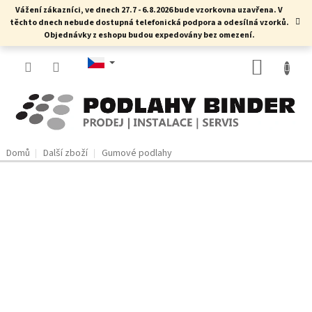
Přejít
Vážení zákazníci, ve dnech 27.7 - 6.8.2026 bude vzorkovna uzavřena. V
na
těchto dnech nebude dostupná telefonická podpora a odesílná vzorků.
obsah
Objednávky z eshopu budou expedovány bez omezení.
NÁKUP
KOŠÍK
Domů
Další zboží
Gumové podlahy