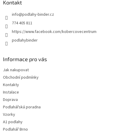
a
Kontakt
t
info
@
podlahy-binder.cz
í
774 405 811
https://www.facebook.com/kobercovecentrum
podlahybinder
Informace pro vás
Jak nakupovat
Obchodní podmínky
Kontakty
Instalace
Doprava
Podlahářská poradna
Vzorky
A1 podlahy
Podlahář Brno