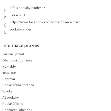
t
info
@
podlahy-binder.cz
í
774 405 811
https://www.facebook.com/kobercovecentrum
podlahybinder
Informace pro vás
Jak nakupovat
Obchodní podmínky
Kontakty
Instalace
Doprava
Podlahářská poradna
Vzorky
A1 podlahy
Podlahář Brno
Hodnocení obchodu