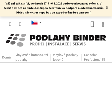
Přejít
Vážení zákazníci, ve dnech 27.7 - 6.8.2026 bude vzorkovna uzavřena. V
na
těchto dnech nebude dostupná telefonická podpora a odesílná vzorků.
obsah
Objednávky z eshopu budou expedovány bez omezení.
NÁKUP
KOŠÍK
Vinylové a kompozitní
Vinylové podlahy
Canadian
Domů
podlahy
lepené
Profesional 55