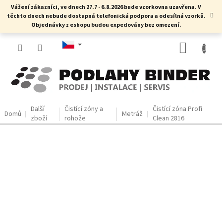
Přejít
Vážení zákazníci, ve dnech 27.7 - 6.8.2026 bude vzorkovna uzavřena. V
na
těchto dnech nebude dostupná telefonická podpora a odesílná vzorků.
obsah
Objednávky z eshopu budou expedovány bez omezení.
NÁKUP
KOŠÍK
Další
Čistící zóny a
Čistící zóna Profi
Domů
Metráž
zboží
rohože
Clean 2816