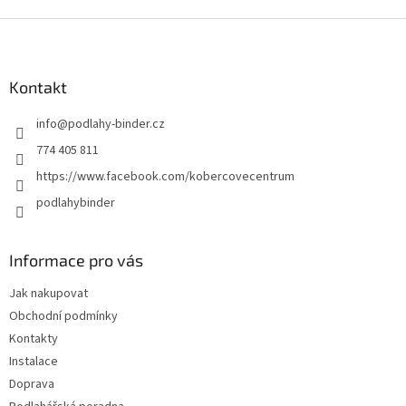
Z
á
p
a
Kontakt
t
info
@
podlahy-binder.cz
í
774 405 811
https://www.facebook.com/kobercovecentrum
podlahybinder
Informace pro vás
Jak nakupovat
Obchodní podmínky
Kontakty
Instalace
Doprava