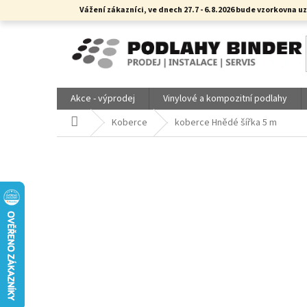
Přejít
Vážení zákazníci, ve dnech 27.7 - 6.8.2026 bude vzorkovn
na
obsah
Akce - výprodej
Vinylové a kompozitní podlahy
Domů
Koberce
koberce Hnědé šířka 5 m