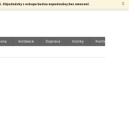
rků. Objednávky z eshopu budou expedovány bez omezení.
ovna
Instalace
Doprava
Vzorky
Kontakty
Vol