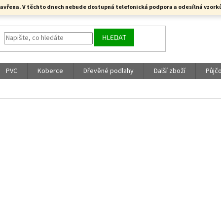
a uzavřena. V těchto dnech nebude dostupná telefonická podpora a odesílná vzo
HLEDAT
PVC
Koberce
Dřevěné podlahy
Další zboží
Půjč