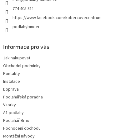
í
774 405 811
https://www.facebook.com/kobercovecentrum
podlahybinder
Informace pro vás
Jak nakupovat
Obchodní podmínky
Kontakty
Instalace
Doprava
Podlahářská poradna
Vzorky
A1 podlahy
Podlahář Brno
Hodnocení obchodu
Montážní návody