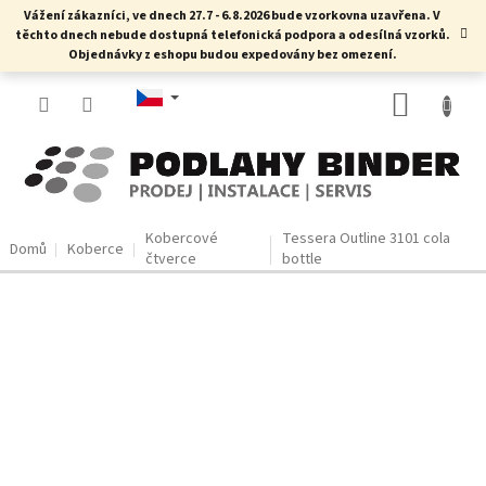
Přejít
Vážení zákazníci, ve dnech 27.7 - 6.8.2026 bude vzorkovna uzavřena. V
na
těchto dnech nebude dostupná telefonická podpora a odesílná vzorků.
obsah
Objednávky z eshopu budou expedovány bez omezení.
NÁKUP
KOŠÍK
Kobercové
Tessera Outline 3101 cola
Domů
Koberce
čtverce
bottle