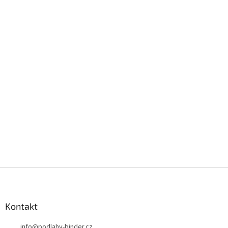
Z
á
p
a
Kontakt
t
info
@
podlahy-binder.cz