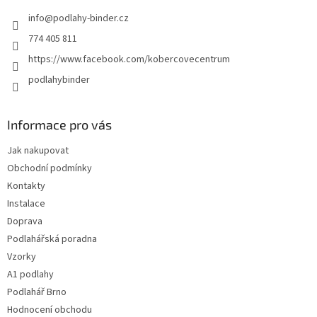
t
info
@
podlahy-binder.cz
í
774 405 811
https://www.facebook.com/kobercovecentrum
podlahybinder
Informace pro vás
Jak nakupovat
Obchodní podmínky
Kontakty
Instalace
Doprava
Podlahářská poradna
Vzorky
A1 podlahy
Podlahář Brno
Hodnocení obchodu