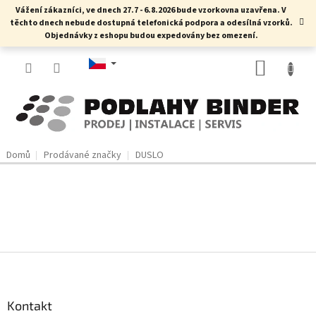
Přejít
Vážení zákazníci, ve dnech 27.7 - 6.8.2026 bude vzorkovna uzavřena. V
na
těchto dnech nebude dostupná telefonická podpora a odesílná vzorků.
obsah
Objednávky z eshopu budou expedovány bez omezení.
NÁKUP
KOŠÍK
Domů
Prodávané značky
DUSLO
Z
á
p
a
Kontakt