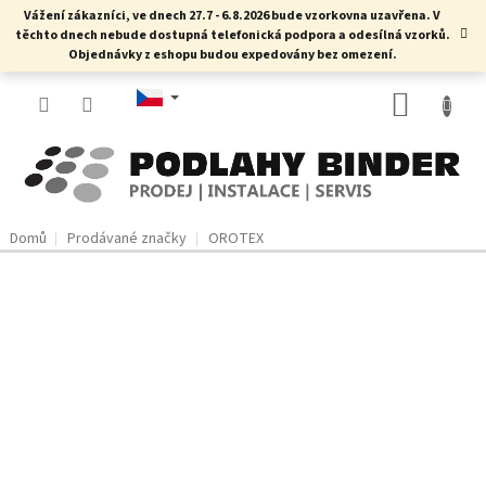
Přejít
Vážení zákazníci, ve dnech 27.7 - 6.8.2026 bude vzorkovna uzavřena. V
na
těchto dnech nebude dostupná telefonická podpora a odesílná vzorků.
obsah
Objednávky z eshopu budou expedovány bez omezení.
NÁKUP
KOŠÍK
Domů
Prodávané značky
OROTEX