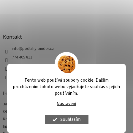
Z
á
p
a
Kontakt
t
info
@
podlahy-binder.cz
í
774 405 811
https://www.facebook.com/kobercovecentrum
podlahybinder
Tento web používá soubory cookie. Dalším
procházením tohoto webu vyjadřujete souhlas s jejich
Informace pro vás
používáním.
Nastavení
Jak nakupovat
Obchodní podmínky
Kontakty
Souhlasím
Instalace