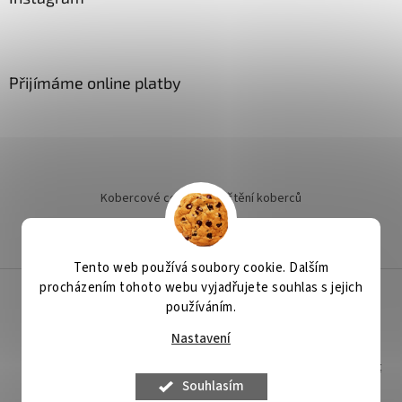
Přijímáme online platby
Kobercové centrum
Čištění koberců
Jak objednat instalaci
Tento web používá soubory cookie. Dalším
procházením tohoto webu vyjadřujete souhlas s jejich
používáním.
Vytvořil Shoptet
Nastavení
Copyright 2026
Podlahy Binder
. Všechna práva vyhrazena.
Upravit
nastavení cookies
Souhlasím