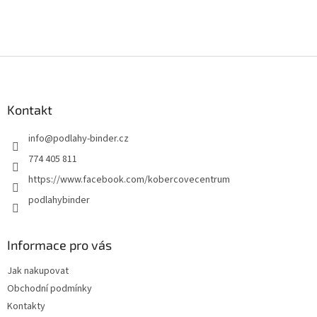
Z
á
p
a
Kontakt
t
info
@
podlahy-binder.cz
í
774 405 811
https://www.facebook.com/kobercovecentrum
podlahybinder
Informace pro vás
Jak nakupovat
Obchodní podmínky
Kontakty