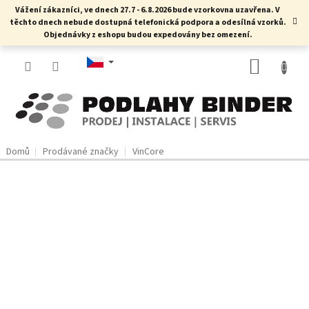
Přejít
Vážení zákazníci, ve dnech 27.7 - 6.8.2026 bude vzorkovna uzavřena. V
na
těchto dnech nebude dostupná telefonická podpora a odesílná vzorků.
obsah
Objednávky z eshopu budou expedovány bez omezení.
NÁKUP
KOŠÍK
Domů
Prodávané značky
VinCore