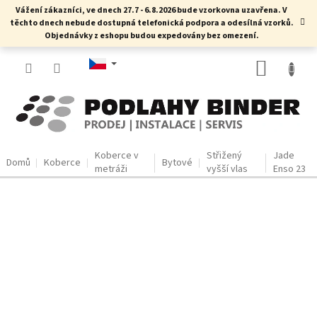
Přejít
Vážení zákazníci, ve dnech 27.7 - 6.8.2026 bude vzorkovna uzavřena. V
na
těchto dnech nebude dostupná telefonická podpora a odesílná vzorků.
obsah
Objednávky z eshopu budou expedovány bez omezení.
NÁKUP
KOŠÍK
Koberce v
Střižený
Jade
Domů
Koberce
Bytové
metráži
vyšší vlas
Enso 23