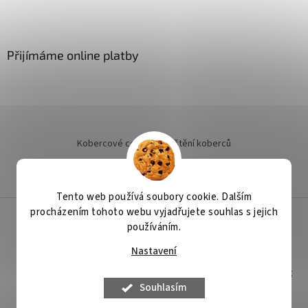
Přijímáme online platby
Kobercové centrum
Čištění koberců
Jak objednat instalaci
Tento web používá soubory cookie. Dalším
procházením tohoto webu vyjadřujete souhlas s jejich
používáním.
Vytvořil Shoptet
Nastavení
Copyright 2026
Podlahy Binder
. Všechna práva vyhrazena.
Upravit
nastavení cookies
Souhlasím