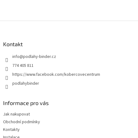
Z
á
p
a
Kontakt
t
info
@
podlahy-binder.cz
í
774 405 811
https://www.facebook.com/kobercovecentrum
podlahybinder
Informace pro vás
Jak nakupovat
Obchodní podmínky
Kontakty
Instalace