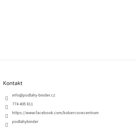
Z
á
p
a
Kontakt
t
info
@
podlahy-binder.cz
í
774 405 811
https://www.facebook.com/kobercovecentrum
podlahybinder