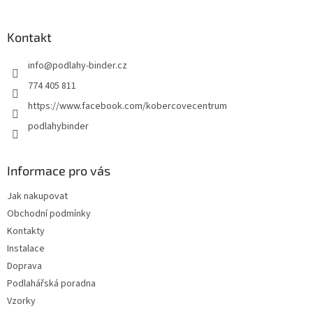
á
p
a
Kontakt
t
info
@
podlahy-binder.cz
í
774 405 811
https://www.facebook.com/kobercovecentrum
podlahybinder
Informace pro vás
Jak nakupovat
Obchodní podmínky
Kontakty
Instalace
Doprava
Podlahářská poradna
Vzorky