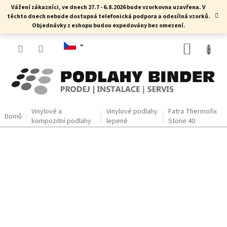
Přejít
Vážení zákazníci, ve dnech 27.7 - 6.8.2026 bude vzorkovna uzavřena. V
na
těchto dnech nebude dostupná telefonická podpora a odesílná vzorků.
obsah
Objednávky z eshopu budou expedovány bez omezení.
NÁKUP
KOŠÍK
Vinylové a
Vinylové podlahy
Fatra Thermofix
Domů
kompozitní podlahy
lepené
Stone 40