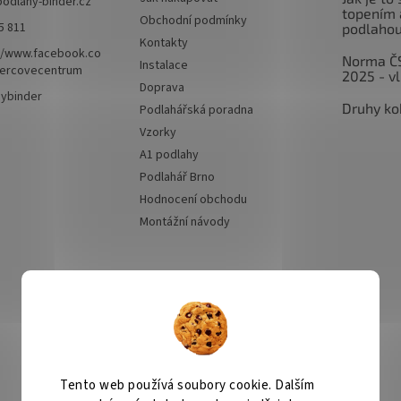
podlahy-binder.cz
topením 
Obchodní podmínky
5 811
podlaho
Kontakty
//www.facebook.co
Norma Č
Instalace
ercovecentrum
2025 - v
Doprava
hybinder
Druhy ko
Podlahářská poradna
Vzorky
A1 podlahy
Podlahář Brno
Hodnocení obchodu
Montážní návody
Přijímáme online
platby
Tento web používá soubory cookie. Dalším