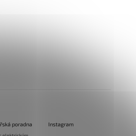
řská poradna
Instagram
 s elektrickým