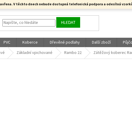
a uzavřena. V těchto dnech nebude dostupná telefonická podpora a odesílná vzo
HLEDAT
PVC
Koberce
Dřevěné podlahy
Další zboží
Půjč
ové
Základní vpichované
Rambo 22
Zátěžový koberec R