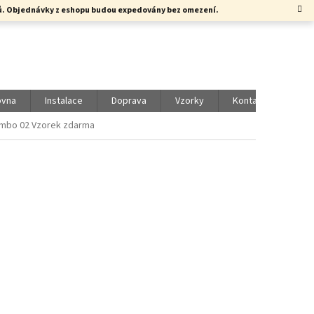
rků. Objednávky z eshopu budou expedovány bez omezení.
ovna
Instalace
Doprava
Vzorky
Kontakty
Vol
ambo 02
Vzorek zdarma