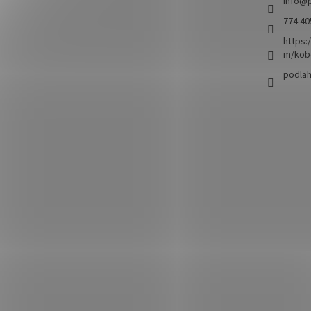
info
@
774 40
https:
m/kob
podla