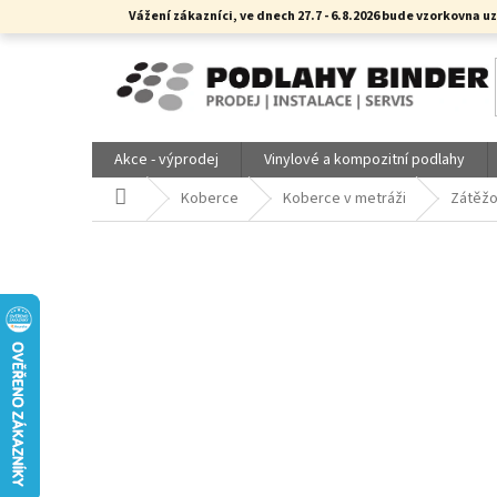
Přejít
Vážení zákazníci, ve dnech 27.7 - 6.8.2026 bude vzorkovn
na
obsah
Akce - výprodej
Vinylové a kompozitní podlahy
Domů
Koberce
Koberce v metráži
Zátěž