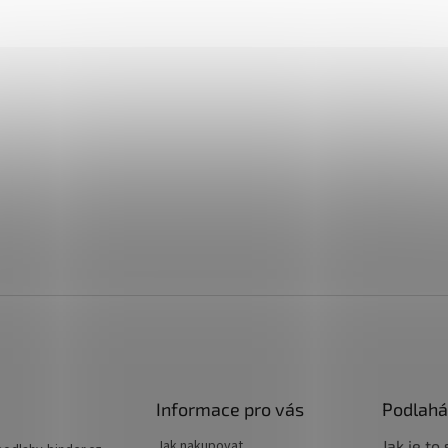
Informace pro vás
Podlahá
Jak nakupovat
Jak je to