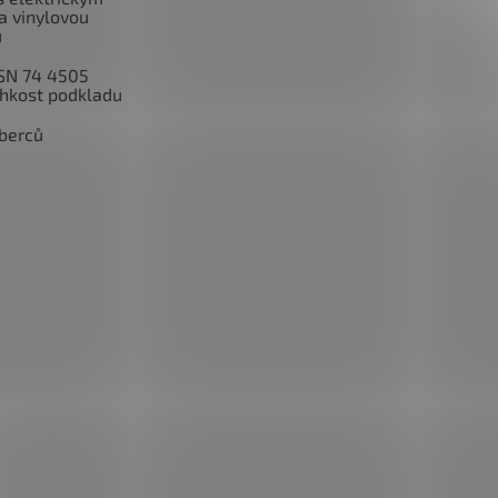
a vinylovou
u
SN 74 4505
lhkost podkladu
berců