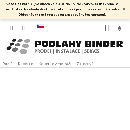
Přejít
Vážení zákazníci, ve dnech 27.7 - 6.8.2026 bude vzorkovna uzavřena. V
na
těchto dnech nebude dostupná telefonická podpora a odesílná vzorků.
obsah
Objednávky z eshopu budou expedovány bez omezení.
NÁKUP
KOŠÍK
Domů
Koberce
Koberce v metráži
Zátěžové