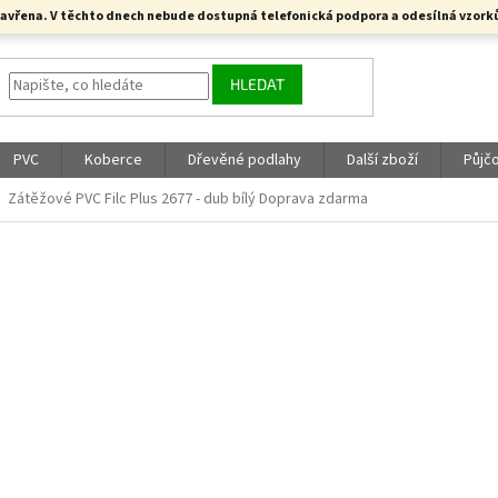
a uzavřena. V těchto dnech nebude dostupná telefonická podpora a odesílná vzo
HLEDAT
PVC
Koberce
Dřevěné podlahy
Další zboží
Půjč
Zátěžové PVC Filc Plus 2677 - dub bílý
Doprava zdarma