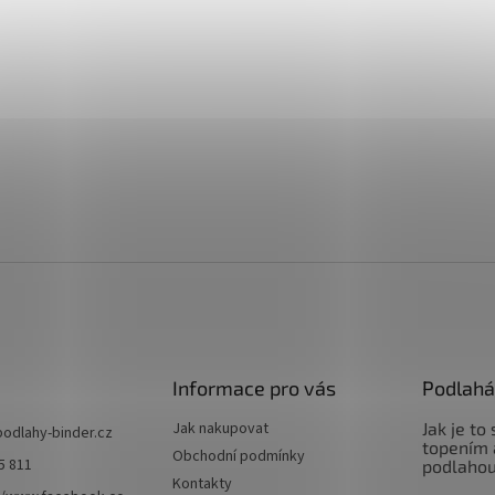
Informace pro vás
Podlahá
Jak nakupovat
Jak je to
podlahy-binder.cz
topením 
Obchodní podmínky
5 811
podlaho
Kontakty