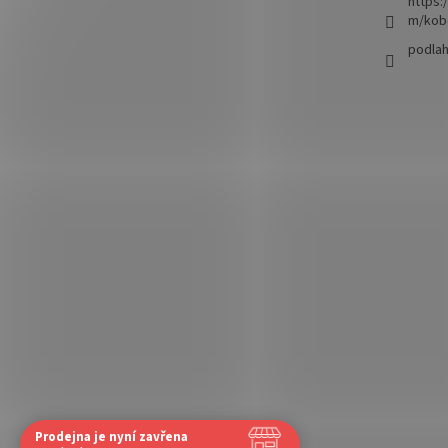
https:
m/kob
podla
Prodejna je nyní zavřena
Navštivte nás osobně