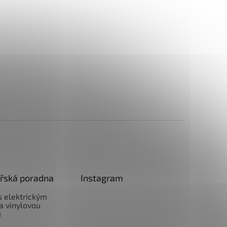
řská poradna
Instagram
 s elektrickým
a vinylovou
u