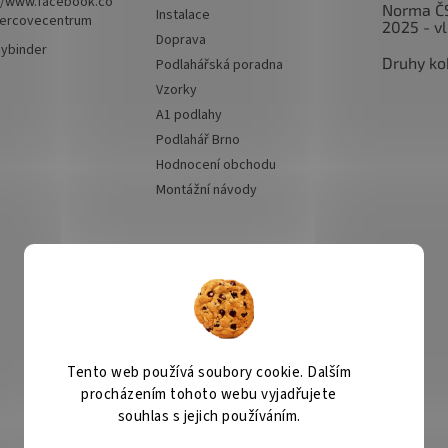
//www.facebook.co
Norma Č
Instalace
ercovecentrum
2025 - v
Doprava
hybinder
Druhy ko
Podlahářská poradna
Vzorky
A1 podlahy
Podlahář Brno
Hodnocení obchodu
Montážní návody
Přijímáme online
platby
Tento web používá soubory cookie. Dalším
procházením tohoto webu vyjadřujete
Kobercové centrum
Čištění koberců
souhlas s jejich používáním.