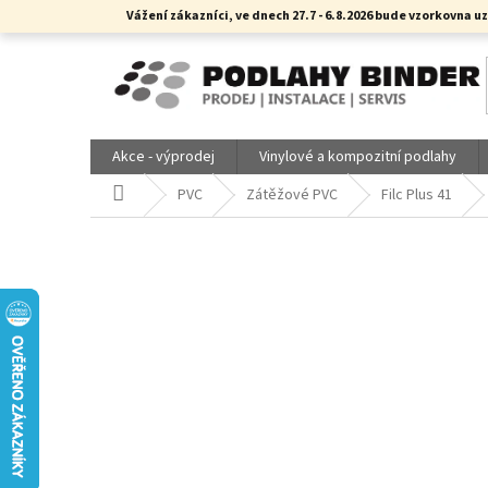
Přejít
Vážení zákazníci, ve dnech 27.7 - 6.8.2026 bude vzorkovn
na
obsah
Akce - výprodej
Vinylové a kompozitní podlahy
Domů
PVC
Zátěžové PVC
Filc Plus 41