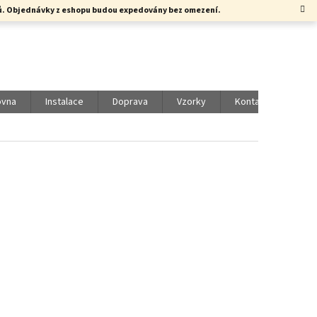
rků. Objednávky z eshopu budou expedovány bez omezení.
ovna
Instalace
Doprava
Vzorky
Kontakty
Vol