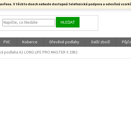
a uzavřena. V těchto dnech nebude dostupná telefonická podpora a odesílná vzo
HLEDAT
PVC
Koberce
Dřevěné podlahy
Další zboží
Půjč
vá podlaha A1 LONG LIFE PRO MASTER X 2982