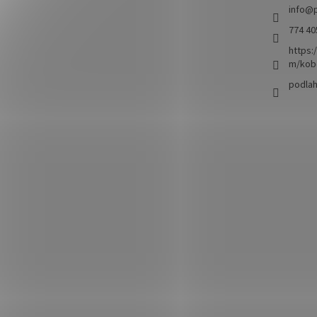
info
@
774 40
https:
m/kob
podla