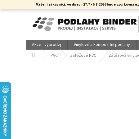
Přejít
Vážení zákazníci, ve dnech 27.7 - 6.8.2026 bude vzorkovn
na
obsah
Akce - výprodej
Vinylové a kompozitní podlahy
Domů
PVC
Zátěžové PVC
Zátěžová vinylo