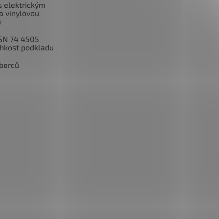
 s elektrickým
a vinylovou
u
SN 74 4505
lhkost podkladu
berců