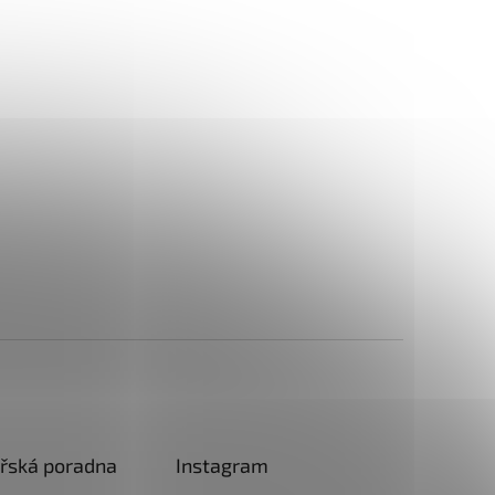
řská poradna
Instagram