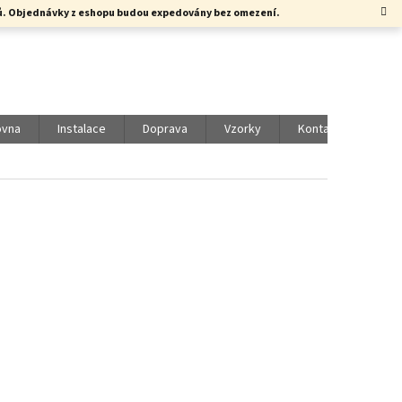
rků. Objednávky z eshopu budou expedovány bez omezení.
ovna
Instalace
Doprava
Vzorky
Kontakty
Vol