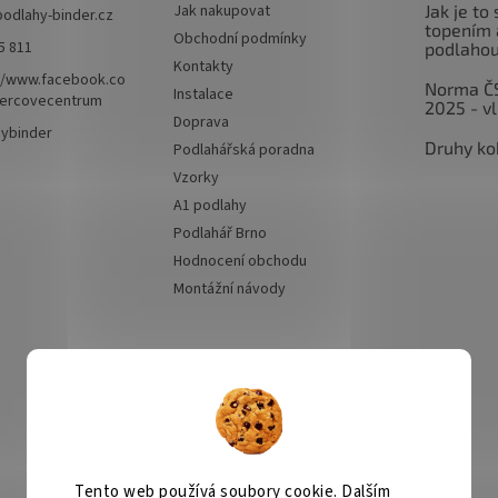
Jak nakupovat
Jak je to
podlahy-binder.cz
topením 
Obchodní podmínky
5 811
podlaho
Kontakty
//www.facebook.co
Norma Č
Instalace
ercovecentrum
2025 - v
Doprava
hybinder
Druhy ko
Podlahářská poradna
Vzorky
A1 podlahy
Podlahář Brno
Hodnocení obchodu
Montážní návody
Přijímáme online
platby
Tento web používá soubory cookie. Dalším