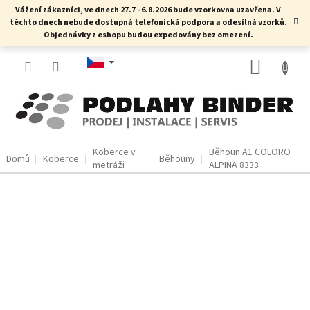
Přejít
Vážení zákazníci, ve dnech 27.7 - 6.8.2026 bude vzorkovna uzavřena. V
na
těchto dnech nebude dostupná telefonická podpora a odesílná vzorků.
obsah
Objednávky z eshopu budou expedovány bez omezení.
NÁKUP
KOŠÍK
Koberce v
Běhoun A1 COLORO
Domů
Koberce
Běhouny
metráži
ALPINA 8333