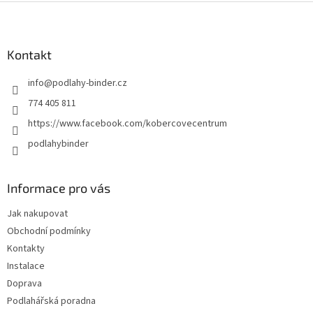
Z
á
p
a
Kontakt
t
info
@
podlahy-binder.cz
í
774 405 811
https://www.facebook.com/kobercovecentrum
podlahybinder
Informace pro vás
Jak nakupovat
Obchodní podmínky
Kontakty
Instalace
Doprava
Podlahářská poradna