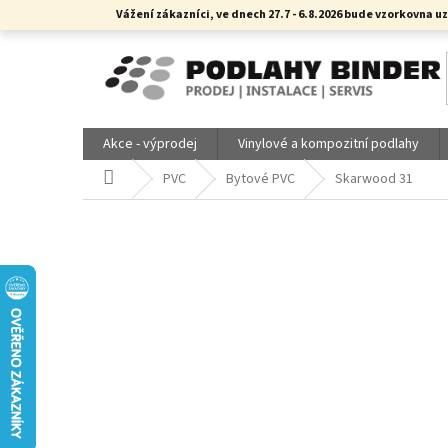
Přejít
Vážení zákazníci, ve dnech 27.7 - 6.8.2026 bude vzorkovn
na
obsah
Akce - výprodej
Vinylové a kompozitní podlahy
Domů
PVC
Bytové PVC
Skarwood 31