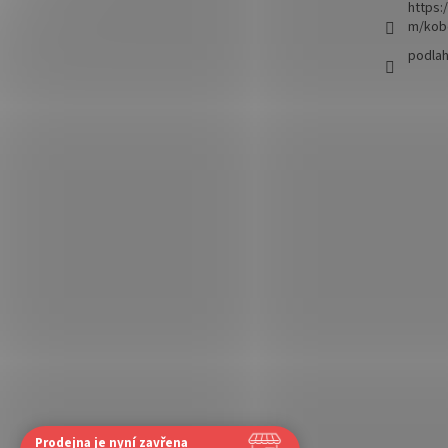
https:
m/kob
podla
Prodejna je nyní zavřena