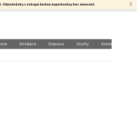
rků. Objednávky z eshopu budou expedovány bez omezení.
ovna
Instalace
Doprava
Vzorky
Kontakty
Vol