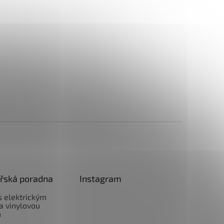
řská poradna
Instagram
 s elektrickým
a vinylovou
u