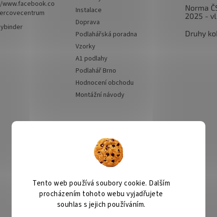
//www.facebook.co
Norma Č
Instalace
ercovecentrum
2025 - v
Doprava
hybinder
Druhy ko
Podlahářská poradna
Vzorky
A1 podlahy
Podlahář Brno
Hodnocení obchodu
Montážní návody
Přijímáme online
platby
Tento web používá soubory cookie. Dalším
procházením tohoto webu vyjadřujete
Kobercové centrum
Čištění koberců
souhlas s jejich používáním.