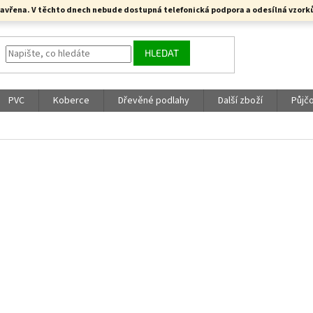
a uzavřena. V těchto dnech nebude dostupná telefonická podpora a odesílná vzo
HLEDAT
PVC
Koberce
Dřevěné podlahy
Další zboží
Půjč