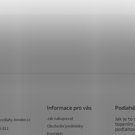
Informace pro vás
Podlahá
Jak nakupovat
Jak je to
podlahy-binder.cz
topením 
Obchodní podmínky
5 811
podlaho
Kontakty