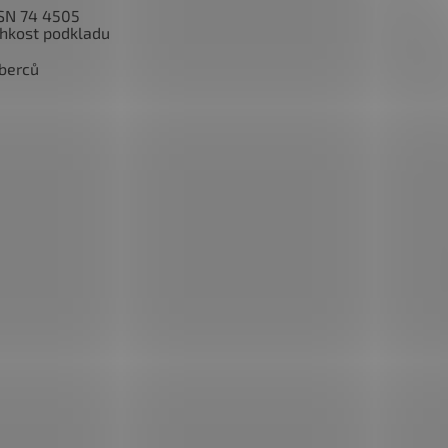
SN 74 4505
lhkost podkladu
berců