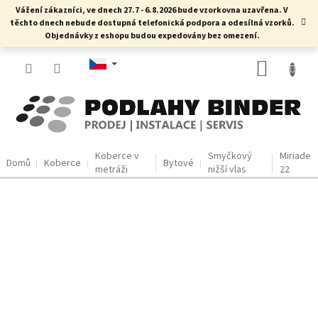
Přejít
Vážení zákazníci, ve dnech 27.7 - 6.8.2026 bude vzorkovna uzavřena. V
na
těchto dnech nebude dostupná telefonická podpora a odesílná vzorků.
obsah
Objednávky z eshopu budou expedovány bez omezení.
NÁKUP
KOŠÍK
Koberce v
Smyčkový
Miriade
Domů
Koberce
Bytové
metráži
nižší vlas
22