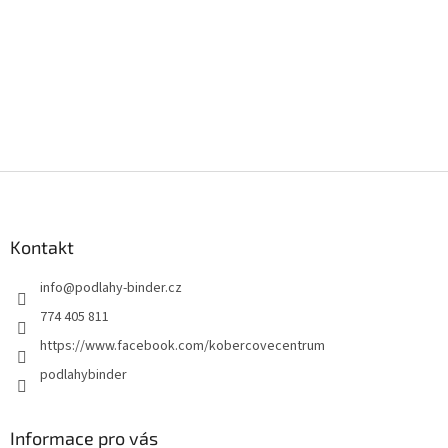
Z
á
p
a
Kontakt
t
info
@
podlahy-binder.cz
í
774 405 811
https://www.facebook.com/kobercovecentrum
podlahybinder
Informace pro vás