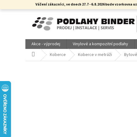
Přejít
Vážení zákazníci, ve dnech 27.7 - 6.8.2026 bude vzorkovn
na
obsah
Akce - výprodej
Vinylové a kompozitní podlahy
Domů
Koberce
Koberce v metráži
Bytov