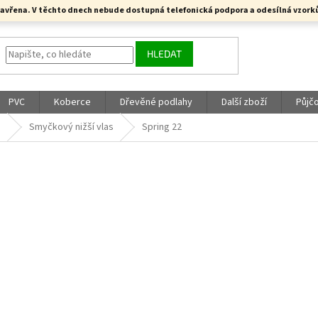
a uzavřena. V těchto dnech nebude dostupná telefonická podpora a odesílná vzo
HLEDAT
PVC
Koberce
Dřevěné podlahy
Další zboží
Půjč
é
Smyčkový nižší vlas
Spring 22