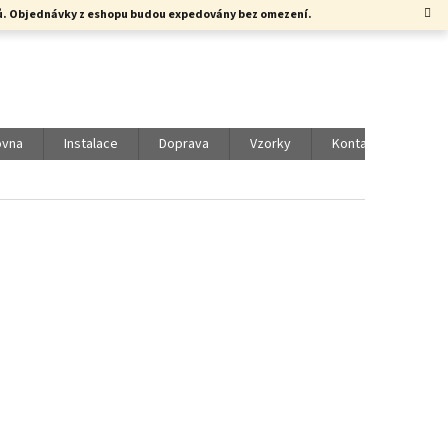
rků. Objednávky z eshopu budou expedovány bez omezení.
ovna
Instalace
Doprava
Vzorky
Kontakty
Vol