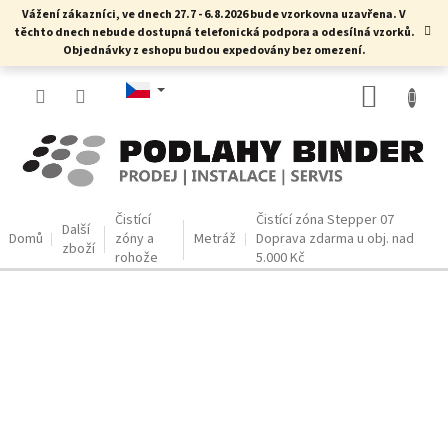
Přejít
Vážení zákazníci, ve dnech 27.7 - 6.8.2026 bude vzorkovna uzavřena. V
na
těchto dnech nebude dostupná telefonická podpora a odesílná vzorků.
obsah
Objednávky z eshopu budou expedovány bez omezení.
NÁKUP
KOŠÍK
Čistící
Čistící zóna Stepper 07
Další
Domů
zóny a
Metráž
Doprava zdarma u obj. nad
zboží
rohože
5.000 Kč