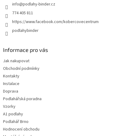
info
@
podlahy-binder.cz
í
774 405 811
https://www.facebook.com/kobercovecentrum
podlahybinder
Informace pro vás
Jak nakupovat
Obchodní podmínky
Kontakty
Instalace
Doprava
Podlahářská poradna
Vzorky
A1 podlahy
Podlahář Brno
Hodnocení obchodu