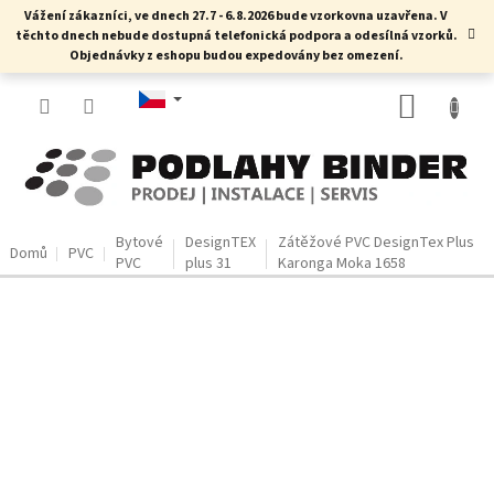
Přejít
Vážení zákazníci, ve dnech 27.7 - 6.8.2026 bude vzorkovna uzavřena. V
na
těchto dnech nebude dostupná telefonická podpora a odesílná vzorků.
obsah
Objednávky z eshopu budou expedovány bez omezení.
NÁKUP
KOŠÍK
Bytové
DesignTEX
Zátěžové PVC DesignTex Plus
Domů
PVC
PVC
plus 31
Karonga Moka 1658