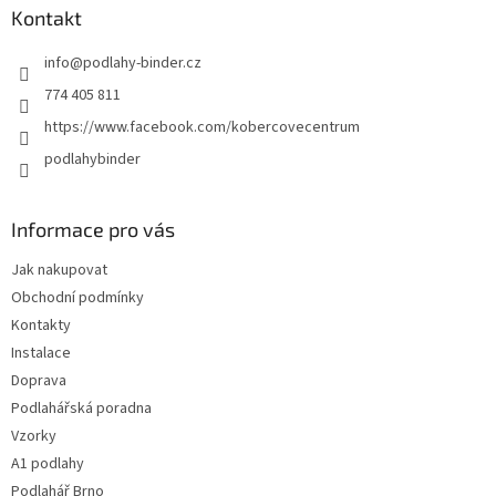
a
Kontakt
t
info
@
podlahy-binder.cz
í
774 405 811
https://www.facebook.com/kobercovecentrum
podlahybinder
Informace pro vás
Jak nakupovat
Obchodní podmínky
Kontakty
Instalace
Doprava
Podlahářská poradna
Vzorky
A1 podlahy
Podlahář Brno