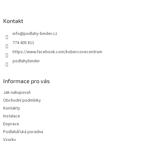
Z
á
p
a
Kontakt
t
info
@
podlahy-binder.cz
í
774 405 811
https://www.facebook.com/kobercovecentrum
podlahybinder
Informace pro vás
Jak nakupovat
Obchodní podmínky
Kontakty
Instalace
Doprava
Podlahářská poradna
Vzorky