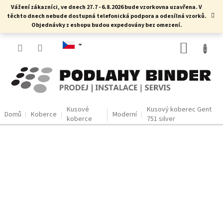
Přejít
Vážení zákazníci, ve dnech 27.7 - 6.8.2026 bude vzorkovna uzavřena. V
na
těchto dnech nebude dostupná telefonická podpora a odesílná vzorků.
obsah
Objednávky z eshopu budou expedovány bez omezení.
NÁKUP
KOŠÍK
Kusové
Kusový koberec Gent
Domů
Koberce
Moderní
koberce
751 silver