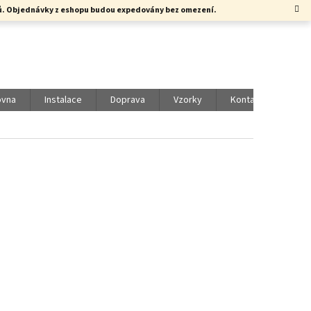
rků. Objednávky z eshopu budou expedovány bez omezení.
ovna
Instalace
Doprava
Vzorky
Kontakty
Vol