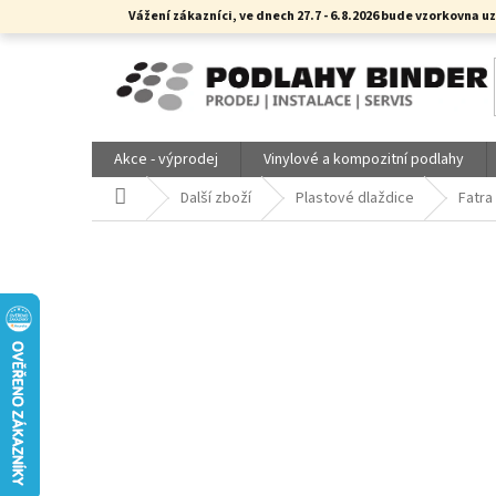
Přejít
Vážení zákazníci, ve dnech 27.7 - 6.8.2026 bude vzorkovn
na
obsah
Akce - výprodej
Vinylové a kompozitní podlahy
Domů
Další zboží
Plastové dlaždice
Fatra