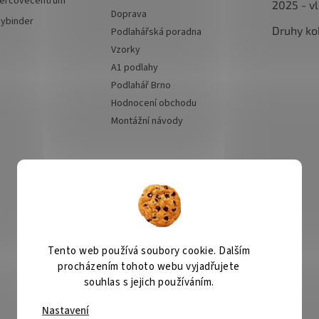
ercovecentrum
2025 - v
Doprava
hybinder
Druhy ko
Podlahářská poradna
Vzorky
A1 podlahy
Podlahář Brno
Hodnocení obchodu
Montážní návody
Přijímáme online
platby
Tento web používá soubory cookie. Dalším
procházením tohoto webu vyjadřujete
Kobercové centrum
Čištění koberců
souhlas s jejich používáním.
Jak objednat instalaci
Nastavení