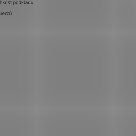
lhkost podkladu
berců