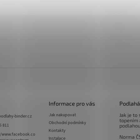
Informace pro vás
Podlahá
Jak nakupovat
Jak je to
podlahy-binder.cz
topením 
Obchodní podmínky
5 811
podlaho
Kontakty
//www.facebook.co
Norma Č
Instalace