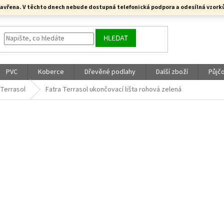
a uzavřena. V těchto dnech nebude dostupná telefonická podpora a odesílná vzo
HLEDAT
PVC
Koberce
Dřevěné podlahy
Další zboží
Půjč
 Terrasol
Fatra Terrasol ukončovací lišta rohová zelená