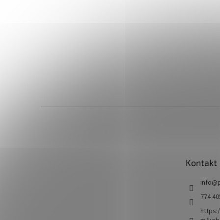
Z
á
p
a
t
Kontakt
í
info
@
774 40
https: