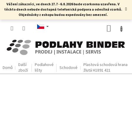
Přejít
Vážení zákazníci, ve dnech 27.7 - 6.8.2026 bude vzorkovna uzavřena. V
na
těchto dnech nebude dostupná telefonická podpora a odesílná vzorků.
obsah
Objednávky z eshopu budou expedovány bez omezení.
NÁKUP
KOŠÍK
Další
Podlahové
Plastová schodová hrana
Domů
Schodové
zboží
lišty
žlutá H1891 421