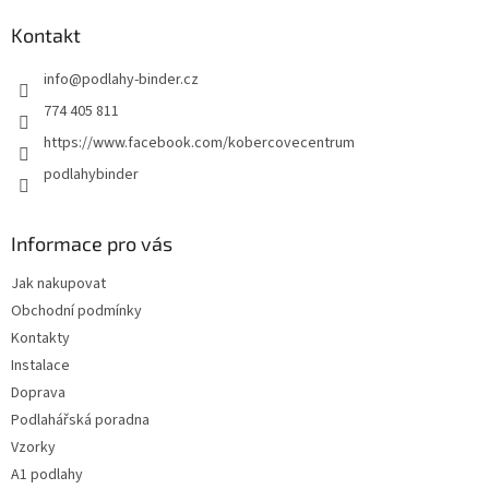
p
a
Kontakt
t
info
@
podlahy-binder.cz
í
774 405 811
https://www.facebook.com/kobercovecentrum
podlahybinder
Informace pro vás
Jak nakupovat
Obchodní podmínky
Kontakty
Instalace
Doprava
Podlahářská poradna
Vzorky
A1 podlahy