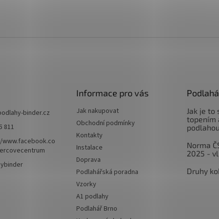
Informace pro vás
Podlahá
Jak nakupovat
Jak je to
podlahy-binder.cz
topením 
Obchodní podmínky
5 811
podlaho
Kontakty
//www.facebook.co
Norma Č
Instalace
ercovecentrum
2025 - v
Doprava
hybinder
Druhy ko
Podlahářská poradna
Vzorky
A1 podlahy
Podlahář Brno