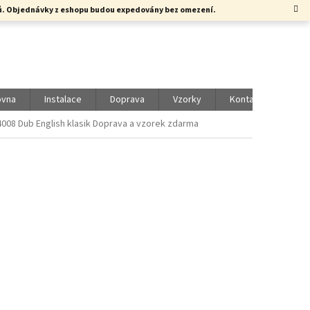
rků. Objednávky z eshopu budou expedovány bez omezení.
ovna
Instalace
Doprava
Vzorky
Kontakty
Vol
008 Dub English klasik
Doprava a vzorek zdarma