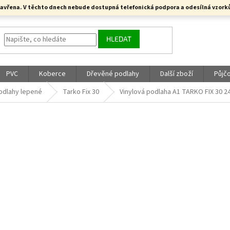
a uzavřena. V těchto dnech nebude dostupná telefonická podpora a odesílná vzo
HLEDAT
PVC
Koberce
Dřevěné podlahy
Další zboží
Půjč
odlahy lepené
Tarko Fix 30
Vinylová podlaha A1 TARKO FIX 30 24