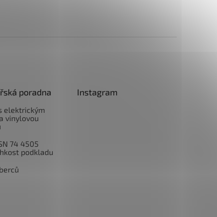
řská poradna
Instagram
 s elektrickým
a vinylovou
u
SN 74 4505
lhkost podkladu
berců