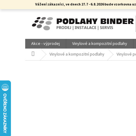
Přejít
Vážení zákazníci, ve dnech 27.7 - 6.8.2026 bude vzorkovn
na
obsah
Akce - výprodej
Vinylové a kompozitní podlahy
Domů
Vinylové a kompozitní podlahy
Vinylové p