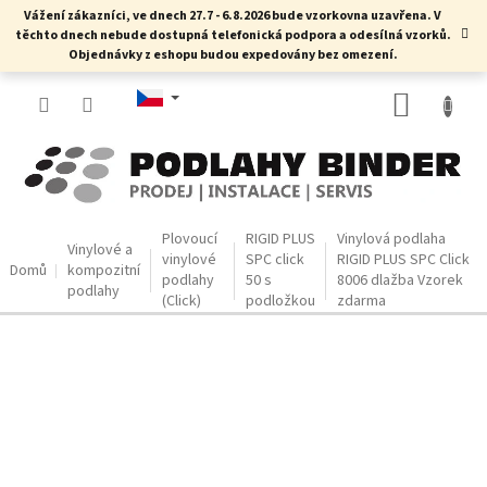
Přejít
Vážení zákazníci, ve dnech 27.7 - 6.8.2026 bude vzorkovna uzavřena. V
na
těchto dnech nebude dostupná telefonická podpora a odesílná vzorků.
obsah
Objednávky z eshopu budou expedovány bez omezení.
NÁKUP
KOŠÍK
Plovoucí
RIGID PLUS
Vinylová podlaha
Vinylové a
vinylové
SPC click
RIGID PLUS SPC Click
Domů
kompozitní
podlahy
50 s
8006 dlažba
Vzorek
podlahy
(Click)
podložkou
zdarma