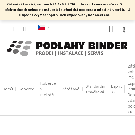
Přejít
Vážení zákazníci, ve dnech 27.7 - 6.8.2026 bude vzorkovna uzavřena. V
na
těchto dnech nebude dostupná telefonická podpora a odesílná vzorků.
obsah
Objednávky z eshopu budou expedovány bez omezení.
NÁKUP
KOŠÍK
Zát
kob
ITC
Koberce
Espr
Standardní
Esprit
Domů
Koberce
v
Zátěžové
778
smyčkové
33
metráži
Dop
zda
po 
ČR