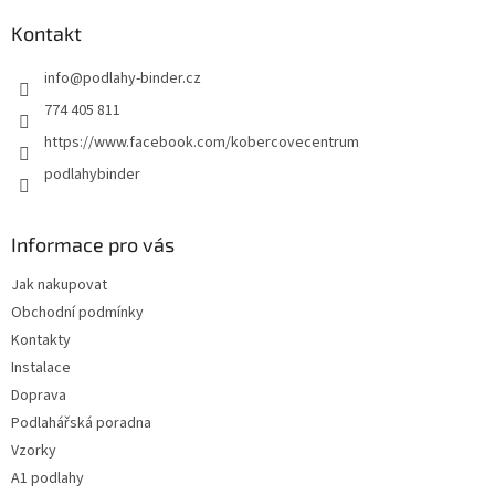
p
a
Kontakt
t
info
@
podlahy-binder.cz
í
774 405 811
https://www.facebook.com/kobercovecentrum
podlahybinder
Informace pro vás
Jak nakupovat
Obchodní podmínky
Kontakty
Instalace
Doprava
Podlahářská poradna
Vzorky
A1 podlahy