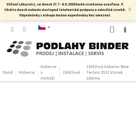
Přejít
Vážení zákazníci, ve dnech 27.7 - 6.8.2026 bude vzorkovna uzavřena. V
na
těchto dnech nebude dostupná telefonická podpora a odesílná vzorků.
obsah
Objednávky z eshopu budou expedovány bez omezení.
NÁKUP
KOŠÍK
Koberce
Zátěžový koberec New
Domů
Koberce
v
Zátěžové
Techno 3532
Vzorek
metráži
zdarma