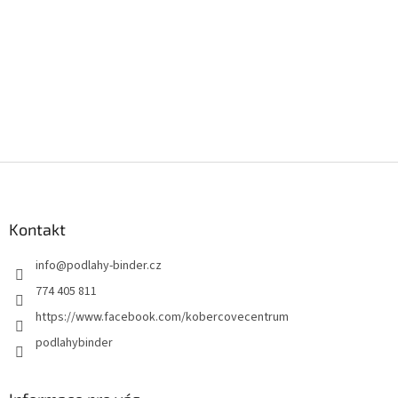
Z
á
p
a
Kontakt
t
info
@
podlahy-binder.cz
í
774 405 811
https://www.facebook.com/kobercovecentrum
podlahybinder