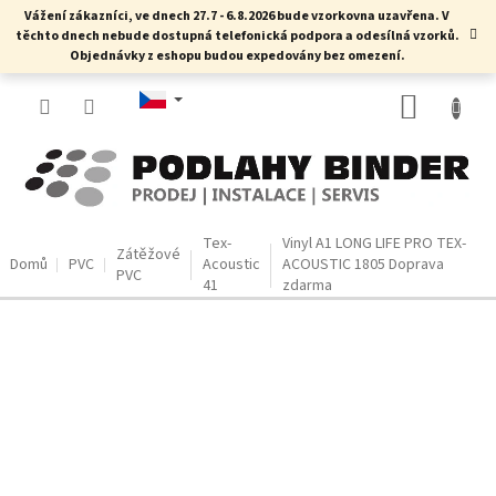
Přejít
Vážení zákazníci, ve dnech 27.7 - 6.8.2026 bude vzorkovna uzavřena. V
na
těchto dnech nebude dostupná telefonická podpora a odesílná vzorků.
obsah
Objednávky z eshopu budou expedovány bez omezení.
NÁKUP
KOŠÍK
Tex-
Vinyl A1 LONG LIFE PRO TEX-
Zátěžové
Domů
PVC
Acoustic
ACOUSTIC 1805
Doprava
PVC
41
zdarma