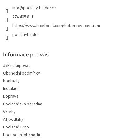
t
info
@
podlahy-binder.cz
í
774 405 811
https://www.facebook.com/kobercovecentrum
podlahybinder
Informace pro vás
Jak nakupovat
Obchodní podmínky
Kontakty
Instalace
Doprava
Podlahářská poradna
Vzorky
A1 podlahy
Podlahář Brno
Hodnocení obchodu