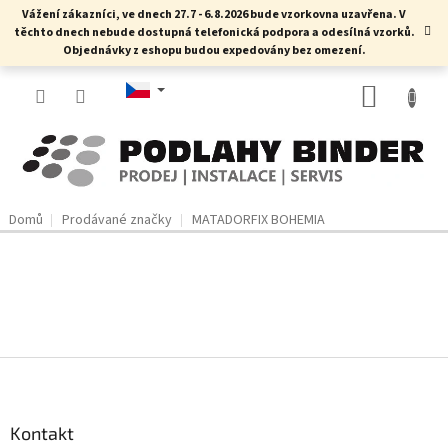
Přejít
Vážení zákazníci, ve dnech 27.7 - 6.8.2026 bude vzorkovna uzavřena. V
na
těchto dnech nebude dostupná telefonická podpora a odesílná vzorků.
obsah
Objednávky z eshopu budou expedovány bez omezení.
NÁKUP
KOŠÍK
Domů
Prodávané značky
MATADORFIX BOHEMIA
Z
á
p
a
Kontakt