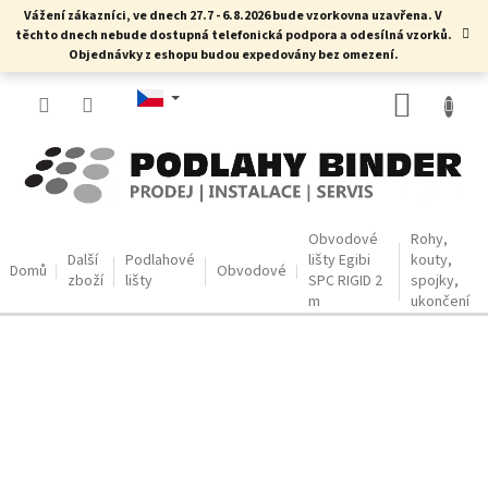
Přejít
Vážení zákazníci, ve dnech 27.7 - 6.8.2026 bude vzorkovna uzavřena. V
na
těchto dnech nebude dostupná telefonická podpora a odesílná vzorků.
obsah
Objednávky z eshopu budou expedovány bez omezení.
NÁKUP
KOŠÍK
Obvodové
Rohy,
Další
Podlahové
lišty Egibi
kouty,
Domů
Obvodové
zboží
lišty
SPC RIGID 2
spojky,
m
ukončení