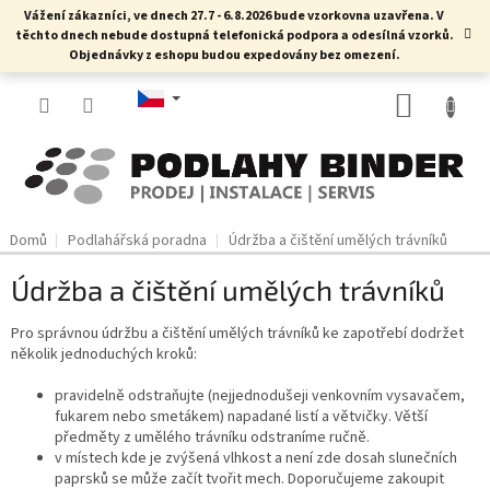
Přejít
Vážení zákazníci, ve dnech 27.7 - 6.8.2026 bude vzorkovna uzavřena. V
na
těchto dnech nebude dostupná telefonická podpora a odesílná vzorků.
obsah
Objednávky z eshopu budou expedovány bez omezení.
NÁKUP
KOŠÍK
Domů
Podlahářská poradna
Údržba a čištění umělých trávníků
Údržba a čištění umělých trávníků
Pro správnou údržbu a čištění umělých trávníků ke zapotřebí dodržet
několik jednoduchých kroků:
pravidelně odstraňujte (nejjednodušeji venkovním vysavačem,
fukarem nebo smetákem) napadané listí a větvičky. Větší
předměty z umělého trávníku odstraníme ručně.
v místech kde je zvýšená vlhkost a není zde dosah slunečních
paprsků se může začít tvořit mech. Doporučujeme zakoupit