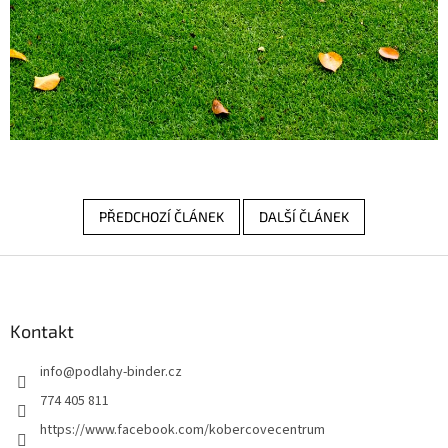
PŘEDCHOZÍ ČLÁNEK
DALŠÍ ČLÁNEK
Z
á
p
a
Kontakt
t
info
@
podlahy-binder.cz
í
774 405 811
https://www.facebook.com/kobercovecentrum