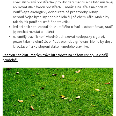
specializovaný prostředek pro likvidaci mechu a na tyto místa jej
aplikovat dle návodu prostředku, ideálně na jaře a na podzim.
Používejte ekologicky odbouratelné prostředky. Nikdy
nepoužívejte kyseliny nebo bělidla či jiné chemikálie. Mohlo by
tak dojít k poničení umělého trávníku.
led ani sníh není zapotřebí z umělého trávníku odstraňovat, stačí
jej nechat rozstát a odtéct
na umělý trávník není vhodné odhazovat nedopalky cigaret,
pozor také na ohniště, ohňostroje nebo grilování. Mohlo by dojít
k roztavení a ke slepení vláken umělého trávníku.
Pestrou nabídku umělých trávníků najdete na našem eshopu a v naší
prodejně.